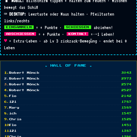
📱 MOBIL:
Bildschirm tippen + halten zum Feuern · Wischen
Webdesign & CMS
SHARE
RETRY
bewegt das Schiff
— oder —
Websites mit WordPress, TYPO3 oder Joomla.
🖥️
ANFRAGEN
⌨️ DESKTOP:
Responsive & SEO-ready. Ab 2.300 €.
Leertaste oder Maus halten · Pfeiltasten
links/rechts
Mehr ▸
= + Punkte ·
abziehen!
EINSAMMELN
SCHIESSEN
= + Punkte ·
= –1 Leben!
ABSCHIESSEN
KONTAKT
Foto- & Videografie
♥
= Extra-Leben · ab Lv 3 zickzack-Bewegung · endet bei 0
Imagefilme, Recruiting-Videos, Drohnenaufnahmen in
🎬
ANFRAGEN
Leben
5.4K, Produktshots.
Mehr ▸
► HALL OF FAME ◄
Social Media Marketing
1.
Robert Mönck
3043
Strategie & Content für Instagram, Facebook,
📱
2.
Robert Mönck
2973
ANFRAGEN
LinkedIn, TikTok.
3.
Robert Mönck
2574
Mehr ▸
4.
Robert Mönck
2527
5.
Flo
2142
6.
121
1787
Performance Marketing
7.
Mary
1589
Google Ads, Meta Ads, Retargeting mit messbarem
📈
ANFRAGEN
8.
ich
ROI-Fokus.
1547
9.
Chris
1528
Mehr ▸
10.
Flo
1451
11.
121
1387
12.
Chris
SEO · SEA · SEM
1386