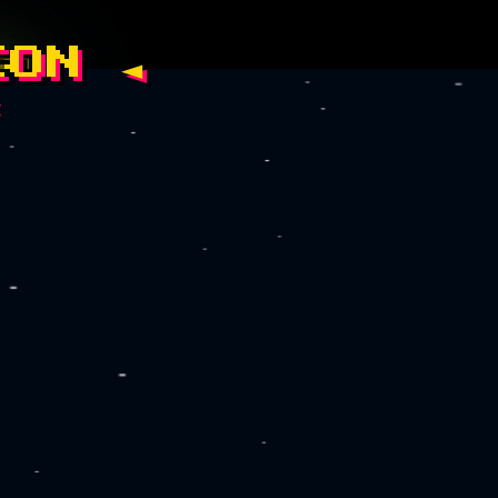
ION ◄
E