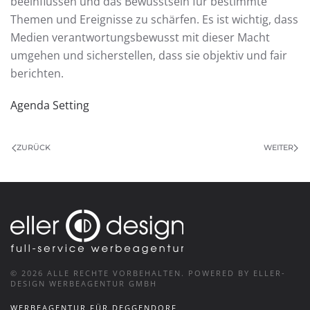
beeinflussen und das Bewusstsein für bestimmte
Themen und Ereignisse zu schärfen. Es ist wichtig, dass
Medien verantwortungsbewusst mit dieser Macht
umgehen und sicherstellen, dass sie objektiv und fair
berichten.
Agenda Setting
ZURÜCK
WEITER
©
2026
ALLE RECHTE VORBEHALTEN.
POWERED BY ELLER-
DESIGN WERBEAGENTUR GMBH
WERBEAGENTUR FÜR DEGGENDORF