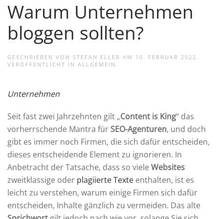
Warum Unternehmen
bloggen sollten?
GESCHRIEBEN VON
STEFAN ELLER
AM
10. FEBRUAR 2022
.
VERÖFFENTLICHT IN
ALLGEMEIN
.
Unternehmen
Seit fast zwei Jahrzehnten gilt „
Content is King
“ das
vorherrschende Mantra für
SEO-Agenturen
, und doch
gibt es immer noch Firmen, die sich dafür entscheiden,
dieses entscheidende Element zu ignorieren. In
Anbetracht der Tatsache, dass so viele
Websites
zweitklassige oder
plagiierte Texte
enthalten, ist es
leicht zu verstehen, warum einige Firmen sich dafür
entscheiden, Inhalte gänzlich zu vermeiden. Das alte
Sprichwort
gilt jedoch nach wie vor, solange Sie sich