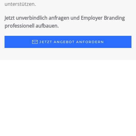
unterstützen.
Jetzt unverbindlich anfragen und Employer Branding
professionell aufbauen.
JETZT ANGEBOT ANFORDERN
FAQ – Häufige Fragen zum
Thema
Employer Branding
Was ist Employer Branding und warum ist
es für Unternehmen in Niederbayern so
wichtig?