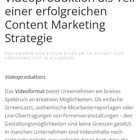
einer erfolgreichen
Content Marketing
Strategie
GESCHRIEBEN VON
STEFAN ELLER
AM
14. AUGUST 2023
.
VERÖFFENTLICHT IN
ALLGEMEIN
.
Videoproduktion.
Das
Videoformat
bietet Unternehmen ein breites
Spektrum an kreativen Möglichkeiten. Ob einfache
Screencasts, authentische Mitarbeiterreportagen oder
Live-Übertragungen von Firmenveranstaltungen – den
Gestaltungsmöglichkeiten sind keine Grenzen gesetzt.
In manchen Unternehmen sind Videoinhalte noch
nicht sehr beliebt, was vielleicht daran liegt, dass die