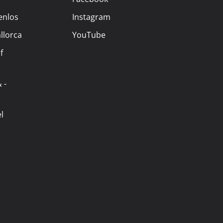
enlos
Instagram
llorca
YouTube
f
 -
l