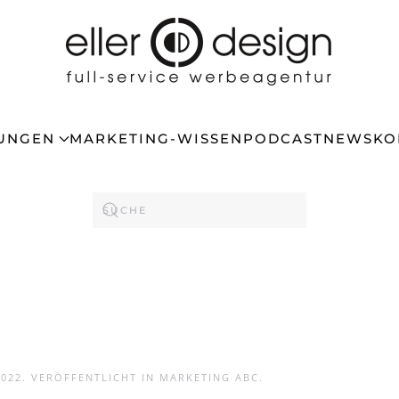
TUNGEN
MARKETING-WISSEN
PODCAST
NEWS
KO
2022
. VERÖFFENTLICHT IN
MARKETING ABC
.