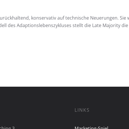
zurückhaltend, konservativ auf technische Neuerungen. Sie wa
ell des Adaptionslebenszykluses stellt die Late Majority d
LINKS
ching 3
Marketing-Spiel