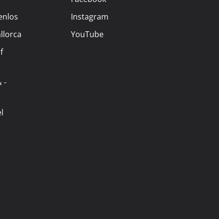
enlos
Instagram
llorca
YouTube
f
 -
l