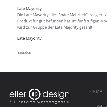
Late Mayority
Die Late Mayority, die „Späte Mehrheit“, reagiert 
Produkt für gut befunden hat. Im fünfstufigen Mod
wird zur Gruppe der Late Majority gezählt.
Late Mayority
ZURÜCK
FIRMA
Petra