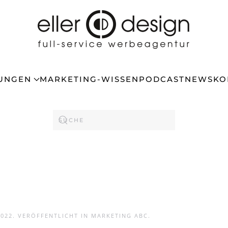
TUNGEN
MARKETING-WISSEN
PODCAST
NEWS
KO
2022
. VERÖFFENTLICHT IN
MARKETING ABC
.