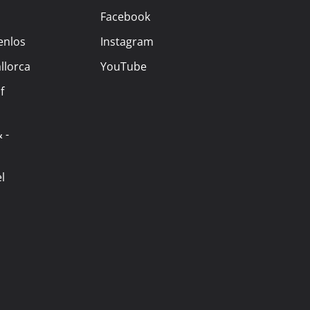
Facebook
enlos
Instagram
llorca
YouTube
f
 -
l