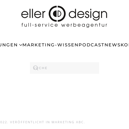
TUNGEN
MARKETING-WISSEN
PODCAST
NEWS
KO
2022
. VERÖFFENTLICHT IN
MARKETING ABC
.