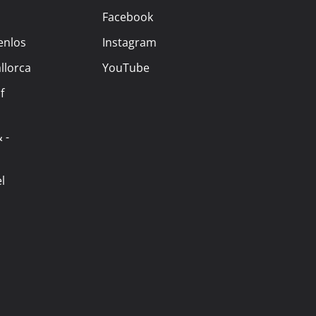
Facebook
enlos
Instagram
llorca
YouTube
f
 -
l