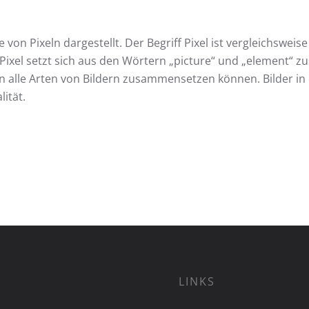
 von Pixeln dargestellt. Der Begriff Pixel ist vergleichsweise
g Pixel setzt sich aus den Wörtern „picture“ und „element“
n alle Arten von Bildern zusammensetzen können. Bilder in
ität.
LINKS