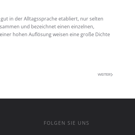
 gut in der Alltagssprache etabliert, nur selten
 zusammen und bezeichnet einen einzelnen,
 einer hohen Auflösung weisen eine große Dichte
WEITER
FOLGEN SIE UNS