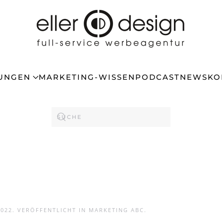
TUNGEN
MARKETING-WISSEN
PODCAST
NEWS
KO
2022
. VERÖFFENTLICHT IN
MARKETING ABC
.