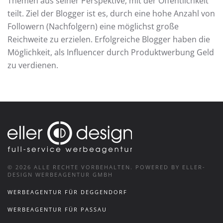
Themen aus seiner Perspektive, mit der Öffentlichkeit
teilt. Ziel der Blogger ist es, durch eine hohe Anzahl von
Followern (Nachfolgern) eine möglichst große
Reichweite zu erzielen. Erfolgreiche Blogger haben die
Möglichkeit, als Influencer durch Produktwerbung Geld
zu verdienen.
©
2026
ALLE RECHTE VORBEHALTEN.
POWERED BY ELLER-
DESIGN WERBEAGENTUR GMBH
WERBEAGENTUR FÜR DEGGENDORF
WERBEAGENTUR FÜR PASSAU