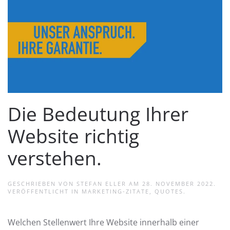
Die Bedeutung Ihrer
Website richtig
verstehen.
GESCHRIEBEN VON
STEFAN ELLER
AM
28. NOVEMBER 2022
.
VERÖFFENTLICHT IN
MARKETING-ZITATE
,
QUOTES
.
Welchen Stellenwert Ihre Website innerhalb einer