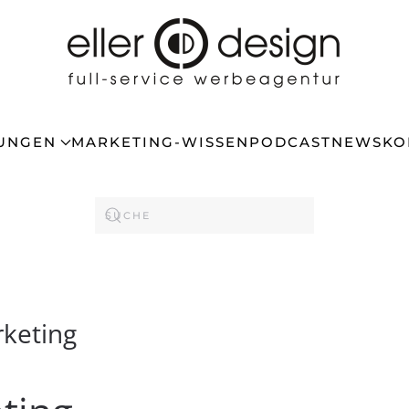
TUNGEN
MARKETING-WISSEN
PODCAST
NEWS
KO
keting