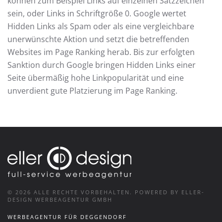
können zum Beispiel Links auf einzelnen Satzzeichen
sein, oder Links in Schriftgröße 0. Google wertet
Hidden Links als Spam oder als eine vergleichbare
unerwünschte Aktion und setzt die betreffenden
Websites im Page Ranking herab. Bis zur erfolgten
Sanktion durch Google bringen Hidden Links einer
Seite übermäßig hohe Linkpopularität und eine
unverdient gute Platzierung im Page Ranking.
©
2026
ALLE RECHTE VORBEHALTEN.
POWERED BY ELLER-
DESIGN WERBEAGENTUR GMBH
WERBEAGENTUR FÜR DEGGENDORF