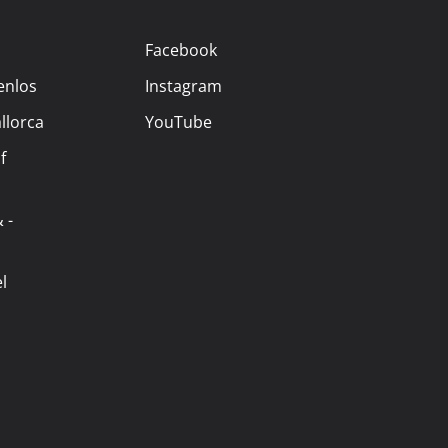
Facebook
enlos
Instagram
llorca
YouTube
f
 -
l