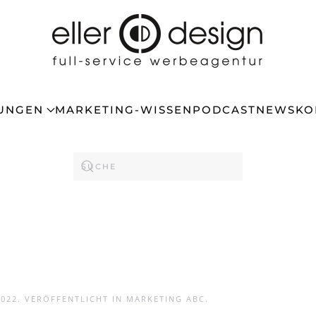
TUNGEN
MARKETING-WISSEN
PODCAST
NEWS
KO
2022
. VERÖFFENTLICHT IN
MARKETING ABC
.