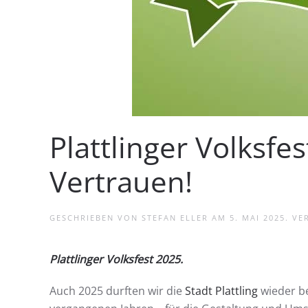
Plattlinger Volksfe
Vertrauen!
GESCHRIEBEN VON
STEFAN ELLER
AM
5. MAI 2025
. VE
Plattlinger Volksfest 2025.
Auch 2025 durften wir die
Stadt Plattling
wieder be