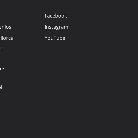
Facebook
enlos
Instagram
llorca
YouTube
f
 -
l