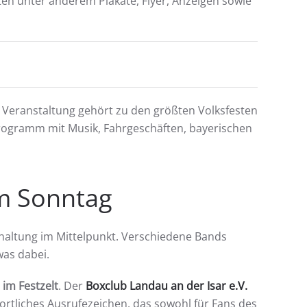
en unter anderem Plakate, Flyer, Anzeigen sowie
ie Veranstaltung gehört zu den größten Volksfesten
tprogramm mit Musik, Fahrgeschäften, bayerischen
am Sonntag
rhaltung im Mittelpunkt. Verschiedene Bands
was dabei.
 im Festzelt
. Der
Boxclub Landau an der Isar e.V.
sportliches Ausrufezeichen, das sowohl für Fans des