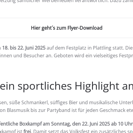
etzung sämtlicher Werbemedien verantwortlich. Dazu zählt
Hier geht´s zum Flyer-Download
m
18. bis 22. Juni 2025
auf dem Festplatz in Plattling statt. D
rinnen und Besucher an. Geboten wird ein vielseitiges Fes
 ein sportliches Highlight 
eisen, süße Schmankerl, süffiges Bier und musikalische Unte
on Blasmusik bis zur Partyband ist für jeden Geschmack et
fentliche Boxkampf am Sonntag, den 22. Juni 2025 ab 10 Uhr
oxkampf ist
frei
. Damit setzt das Volksfest ein zusätzliches 