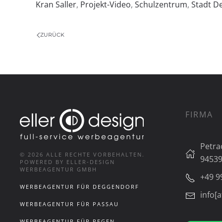
Kran Saller
,
Projekt-Video
,
Schulzentrum
,
Stadt D
ZURÜCK
FIRMA
Petra
©
2026
ALLE RECHTE VORBEHALTEN.
94539
POWERED BY ELLER-DESIGN
WERBEAGENTUR GMBH
+49 9
WERBEAGENTUR FÜR DEGGENDORF
info[a
WERBEAGENTUR FÜR PASSAU
WERBEAGENTUR FÜR REGEN