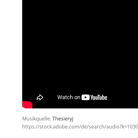
Musikquelle:
Thesieryj
https://stock.adobe.com/de/search/audio?k=103