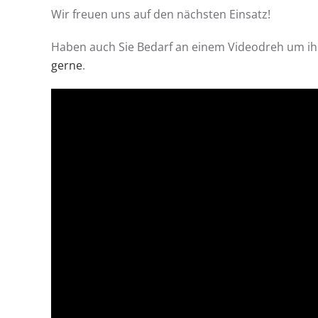
Wir freuen uns auf den nächsten Einsatz!
Haben auch Sie Bedarf an einem Videodreh um ih
gerne
.