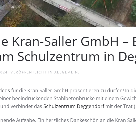
die Kran-Saller GmbH – 
am Schulzentrum in De
2024
. VERÖFFENTLICHT IN
ALLGEMEIN
.
ideos
für die Kran Saller GmbH präsentieren zu dürfen! In 
 einer beeindruckenden Stahlbetonbrücke mit einem Gewic
 und verbindet das
Schulzentrum Deggendorf
mit der Trat (
ende Aufgabe. Ein herzliches Dankeschön an die Kran Salle