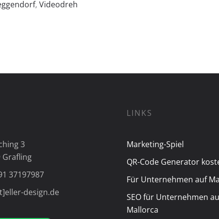
eggendorf
,
Videodreh
LINKS
ching 3
Marketing-Spiel
 Grafling
QR-Code Generator kost
91 37197987
Für Unternehmen auf Ma
t]eller-design.de
SEO für Unternehmen au
Mallorca