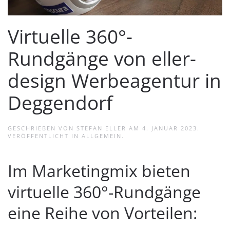
Virtuelle 360°-
Rundgänge von eller-
design Werbeagentur in
Deggendorf
GESCHRIEBEN VON
STEFAN ELLER
AM
4. JANUAR 2023
.
VERÖFFENTLICHT IN
ALLGEMEIN
.
Im Marketingmix bieten
virtuelle 360°-Rundgänge
eine Reihe von Vorteilen: