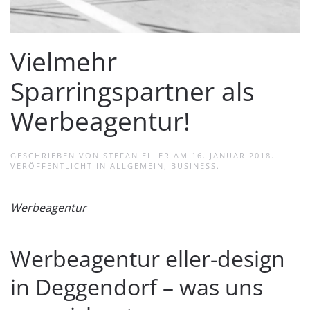
Vielmehr
Sparringspartner als
Werbeagentur!
GESCHRIEBEN VON
STEFAN ELLER
AM
16. JANUAR 2018
.
VERÖFFENTLICHT IN
ALLGEMEIN
,
BUSINESS
.
Werbeagentur
Werbeagentur eller-design
in Deggendorf – was uns