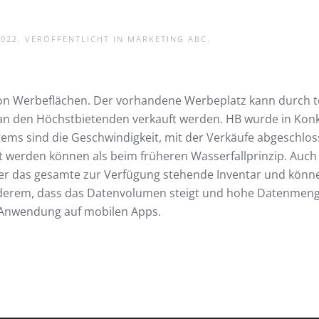
2022
. VERÖFFENTLICHT IN
MARKETING ABC
.
 von Werbeflächen. Der vorhandene Werbeplatz kann durch 
t an den Höchstbietenden verkauft werden. HB wurde in Konk
stems sind die Geschwindigkeit, mit der Verkäufe abgesch
lt werden können als beim früheren Wasserfallprinzip. Auch 
er das gesamte zur Verfügung stehende Inventar und könne
anderem, dass das Datenvolumen steigt und hohe Datenme
r Anwendung auf mobilen Apps.