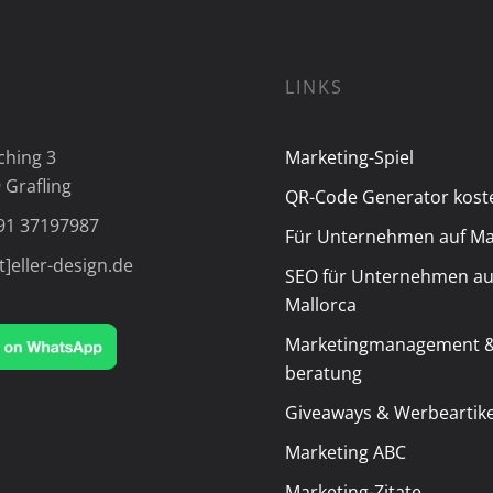
LINKS
ching 3
Marketing-Spiel
 Grafling
QR-Code Generator kost
91 37197987
Für Unternehmen auf Ma
t]eller-design.de
SEO für Unternehmen au
Mallorca
Marketingmanagement &
beratung
Giveaways & Werbeartike
Marketing ABC
Marketing-Zitate