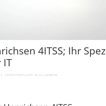
richsen 4ITSS; Ihr Spezi
 IT
22
. VERÖFFENTLICHT IN
ALLGEMEIN
.