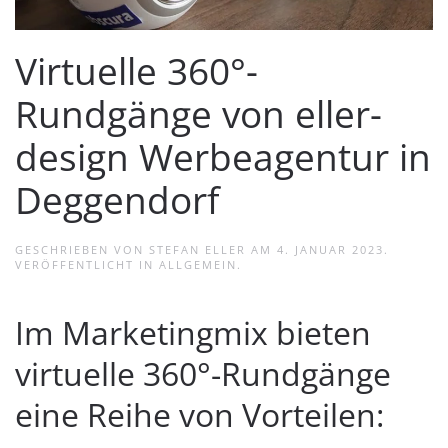
Virtuelle 360°-
Rundgänge von eller-
design Werbeagentur in
Deggendorf
GESCHRIEBEN VON
STEFAN ELLER
AM
4. JANUAR 2023
.
VERÖFFENTLICHT IN
ALLGEMEIN
.
Im Marketingmix bieten
virtuelle 360°-Rundgänge
eine Reihe von Vorteilen: