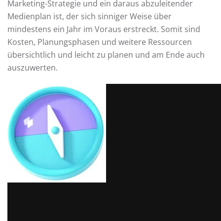
Marketing-Strategie und ein daraus abzuleitender
Medienplan ist, der sich sinniger Weise über
mindestens ein Jahr im Voraus erstreckt. Somit sind
Kosten, Planungsphasen und weitere Ressourcen
übersichtlich und leicht zu planen und am Ende auch
auszuwerten.