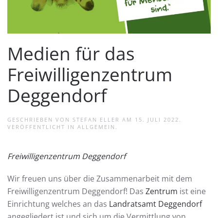
Medien für das
Freiwilligenzentrum
Deggendorf
GESCHRIEBEN VON
STEFAN ELLER
AM
15. JULI 2022
.
VERÖFFENTLICHT IN
ALLGEMEIN
.
Freiwilligenzentrum Deggendorf
Wir freuen uns über die Zusammenarbeit mit dem
Freiwilligenzentrum Deggendorf! Das
Zentrum
ist eine
Einrichtung welches an das
Landratsamt Deggendorf
angegliedert ist und sich um die Vermittlung von