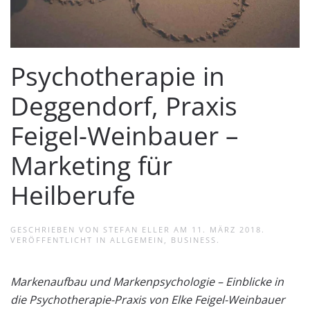
Psychotherapie in
Deggendorf, Praxis
Feigel-Weinbauer –
Marketing für
Heilberufe
GESCHRIEBEN VON
STEFAN ELLER
AM
11. MÄRZ 2018
.
VERÖFFENTLICHT IN
ALLGEMEIN
,
BUSINESS
.
Markenaufbau und Markenpsychologie – Einblicke in
die Psychotherapie-Praxis von Elke Feigel-Weinbauer