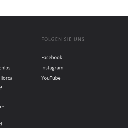
FOLGEN SIE UNS
Facebook
enlos
Instagram
llorca
YouTube
f
 -
l