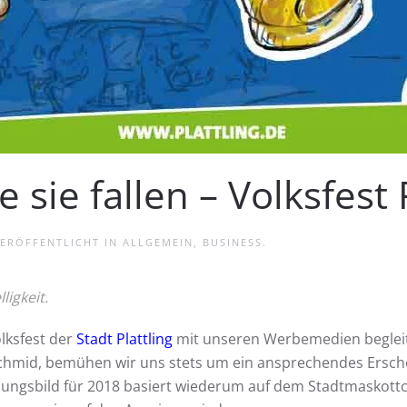
e sie fallen – Volksfest
VERÖFFENTLICHT IN
ALLGEMEIN
,
BUSINESS
.
ligkeit.
lksfest der
Stadt Plattling
mit unseren Werbemedien begleit
hmid, bemühen wir uns stets um ein ansprechendes Erschei
nungsbild für 2018 basiert wiederum auf dem Stadtmaskott