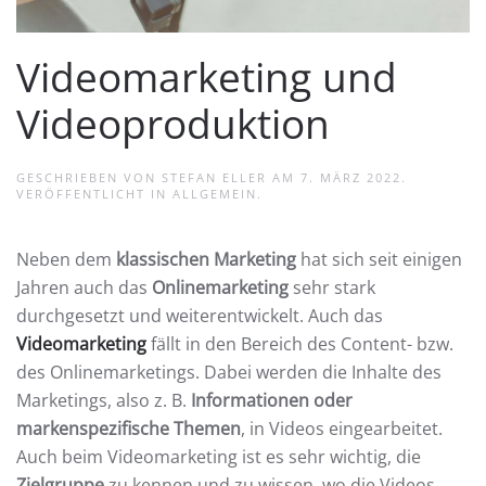
Videomarketing und
Videoproduktion
GESCHRIEBEN VON
STEFAN ELLER
AM
7. MÄRZ 2022
.
VERÖFFENTLICHT IN
ALLGEMEIN
.
Neben dem
klassischen Marketing
hat sich seit einigen
Jahren auch das
Onlinemarketing
sehr stark
durchgesetzt und weiterentwickelt. Auch das
Videomarketing
fällt in den Bereich des Content- bzw.
des Onlinemarketings. Dabei werden die Inhalte des
Marketings, also z. B.
Informationen oder
markenspezifische Themen
, in Videos eingearbeitet.
Auch beim Videomarketing ist es sehr wichtig, die
Zielgruppe
zu kennen und zu wissen, wo die Videos