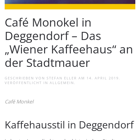
Café Monokel in
Deggendorf – Das
„Wiener Kaffeehaus“ an
der Stadtmauer
GESCHRIEBEN VON
STEFAN ELLER
AM
14. APRIL 2019
.
VERÖFFENTLICHT IN
ALLGEMEIN
.
Café Monkel
Kaffehausstil in Deggendorf