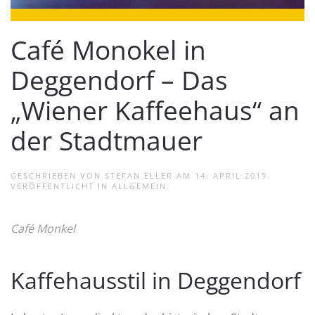
Café Monokel in
Deggendorf – Das
„Wiener Kaffeehaus“ an
der Stadtmauer
GESCHRIEBEN VON
STEFAN ELLER
AM
14. APRIL 2019
.
VERÖFFENTLICHT IN
ALLGEMEIN
.
Café Monkel
Kaffehausstil in Deggendorf