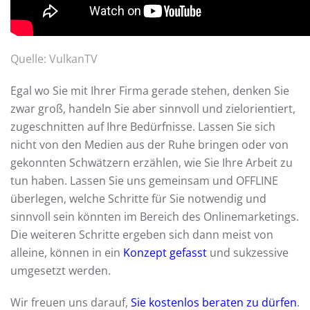
Quelle:
VulkanTV
Egal wo Sie mit Ihrer Firma gerade stehen, denken Sie
zwar groß, handeln Sie aber sinnvoll und zielorientiert,
zugeschnitten auf Ihre Bedürfnisse. Lassen Sie sich
nicht von den Medien aus der Ruhe bringen oder von
gekonnten Schwätzern erzählen, wie Sie Ihre Arbeit zu
tun haben. Lassen Sie uns gemeinsam und OFFLINE
überlegen, welche Schritte für Sie notwendig und
sinnvoll sein könnten im Bereich des Onlinemarketings.
Die weiteren Schritte ergeben sich dann meist von
alleine, können in ein
Konzept gefasst
und sukzessive
umgesetzt werden.
Wir freuen uns darauf,
Sie kostenlos beraten zu dürfen
.