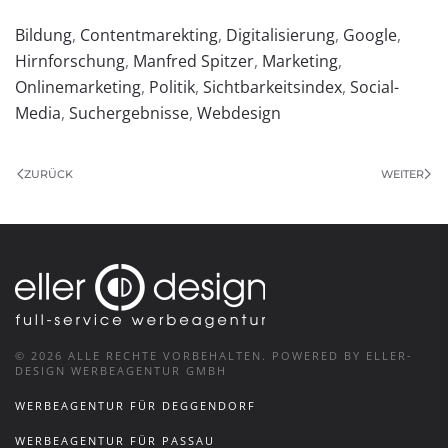
Bildung
,
Contentmarekting
,
Digitalisierung
,
Google
,
Hirnforschung
,
Manfred Spitzer
,
Marketing
,
Onlinemarketing
,
Politik
,
Sichtbarkeitsindex
,
Social-
Media
,
Suchergebnisse
,
Webdesign
ZURÜCK
WEITER
©
2026
ALLE RECHTE VORBEHALTEN.
POWERED BY ELLER-
DESIGN WERBEAGENTUR GMBH
WERBEAGENTUR FÜR DEGGENDORF
WERBEAGENTUR FÜR PASSAU