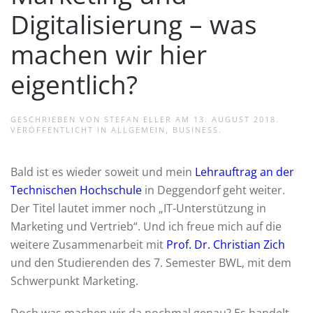
Digitalisierung – was
machen wir hier
eigentlich?
GESCHRIEBEN VON
STEFAN ELLER
AM
13. AUGUST 2018
.
VERÖFFENTLICHT IN
ALLGEMEIN
,
BUSINESS
.
Bald ist es wieder soweit und mein
Lehrauftrag an der
Technischen Hochschule
in Deggendorf geht weiter.
Der Titel lautet immer noch „IT-Unterstützung in
Marketing und Vertrieb“. Und ich freue mich auf die
weitere Zusammenarbeit mit
Prof. Dr. Christian Zich
und den Studierenden des 7. Semester BWL, mit dem
Schwerpunkt Marketing.
Doch was machen wir da nochmal genau? Es handelt